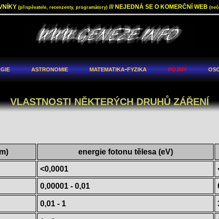
VNÍKY
/// NEJEDNÁ SE O KOMERČNÍ WEB
(přispěvatele, recenzenty, programátory)
(neč
gie
astronomie
matematika-fyzika
pojmy
oso
VLASTNOSTI NĚKTERÝCH DRUHŮ ZÁŘENÍ
(m)
energie fotonu tělesa (eV)
<0,0001
0,00001 - 0,01
0,01 - 1