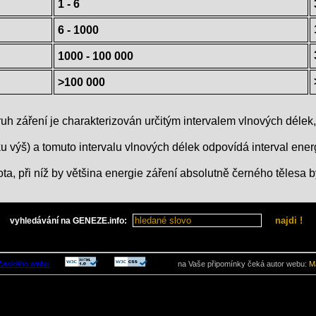
1 - 6
6 - 1000
1000 - 100 000
>100 000
ruh záření je charakterizován určitým intervalem vlnových déle
ku výš) a tomuto intervalu vlnových délek odpovídá interval energ
ota, při níž by většina energie záření absolutně černého tělesa
vyhledávání na GENEZE.info:
na Vaše připomínky čeká autor webu:
Ma