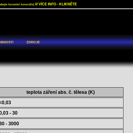
/// VÍCE INFO - KLIKNĚTE
ekejte horentní honoráře)
bnosti
zdroje
teplota záření abs. č. tělesa (K)
<0,03
0,03 - 30
30 - 3000