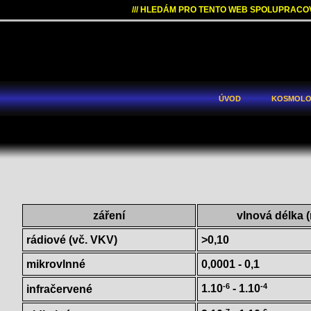
/// HLEDÁM PRO TENTO WEB SPOLUPRACO
úvod
kosmolo
záření
vlnová délka 
rádiové (vč. VKV)
>0,10
mikrovlnné
0,0001 - 0,1
-6
-4
1.10
- 1.10
infračervené