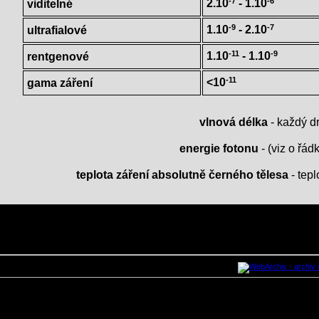
-7
-6
2.10
- 1.10
viditelné
-9
-7
1.10
- 2.10
ultrafialové
-11
-9
1.10
- 1.10
rentgenové
-11
<10
gama záření
vlnová délka
- každý d
energie fotonu
- (viz o řád
teplota záření absolutně černého tělesa
- tepl