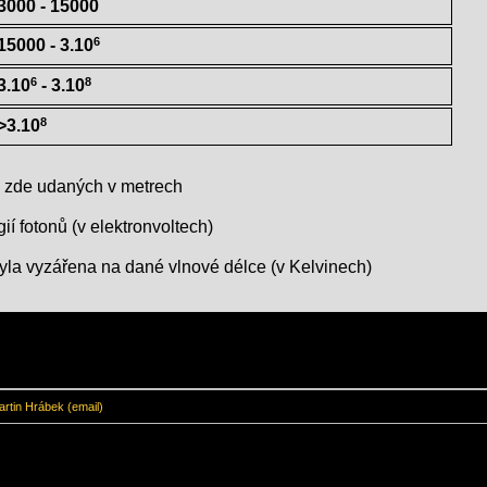
3000 - 15000
6
15000 - 3.10
6
8
3.10
- 3.10
8
>3.10
k, zde udaných v metrech
ií fotonů (v elektronvoltech)
 byla vyzářena na dané vlnové délce (v Kelvinech)
rtin Hrábek (email)